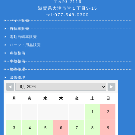
〒520-2116
滋賀県大津市堂１丁目9-15
tel:077-549-0300
バイク販売
自転車販売
電動自転車販売
パーツ・用品販売
点検整備
車検整備
故障修理
出張修理
月
火
水
木
金
土
日
1
2
3
4
5
6
7
8
9